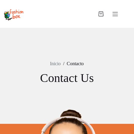
Saltar
al
contenido
Carro
de
compra
Inicio
/
Contacto
Contact Us