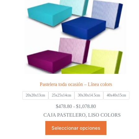
producto
Pastelera toda ocasión – Línea colors
20x20x13cm
25x25x14cm
30x30x14.5cm
40x40x15cm
Rango
$
478.80
-
$
1,078.80
de
CAJA PASTELERO
,
LISO COLORS
precios:
desde
Este
Seleccionar opciones
$478.80
producto
hasta
tiene