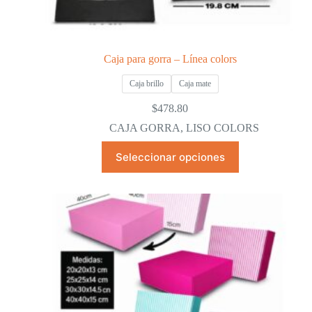
Caja para gorra – Línea colors
Caja brillo
Caja mate
$
478.80
CAJA GORRA
,
LISO COLORS
Este
Seleccionar opciones
producto
tiene
múltiples
variantes.
Las
opciones
se
pueden
elegir
en
la
página
de