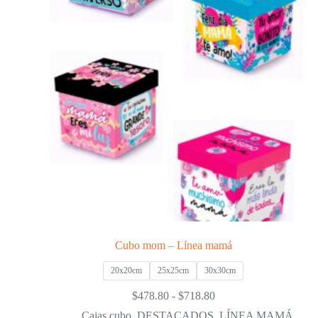
Cubo mom – Línea mamá
20x20cm
25x25cm
30x30cm
Rango
$
478.80
-
$
718.80
de
Cajas cubo
,
DESTACADOS
,
LÍNEA MAMÁ