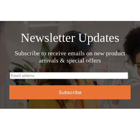
$1,078.80
múltiples
variantes.
Las
opciones
se
pueden
Newsletter Updates
elegir
en
la
página
Subscribe to receive emails on new product
de
arrivals & special offers
producto
E
m
a
i
Subscribe
l
*