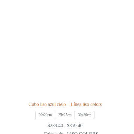
opciones
se
pueden
elegir
en
la
página
de
producto
Cubo liso azul cielo – Línea liso colors
20x20cm
25x25cm
30x30cm
Rango
$
239.40
-
$
359.40
de
Cajas cubo
,
LISO COLORS