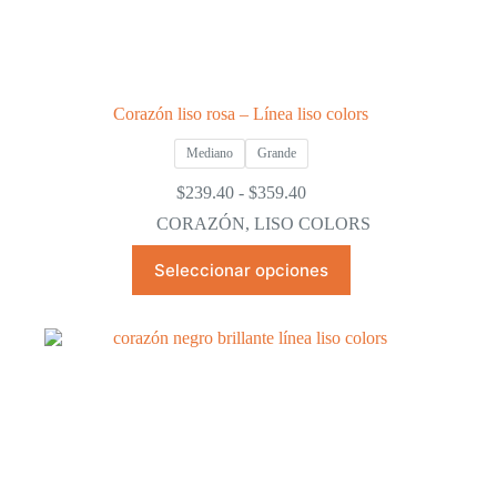
Corazón liso rosa – Línea liso colors
Mediano
Grande
Rango
$
239.40
-
$
359.40
de
CORAZÓN
,
LISO COLORS
precios:
desde
Este
Seleccionar opciones
$239.40
producto
hasta
tiene
$359.40
múltiples
variantes.
Las
opciones
se
pueden
elegir
en
la
página