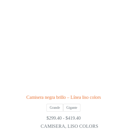
Camisera negra brillo – Línea liso colors
Grande
Gigante
Rango
$
299.40
-
$
419.40
de
CAMISERA
,
LISO COLORS
precios: