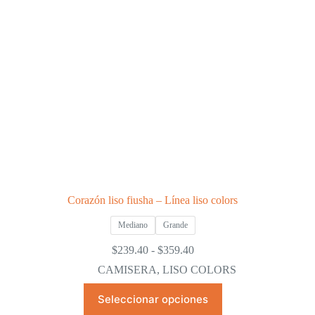
en
la
página
de
producto
Corazón liso fiusha – Línea liso colors
Mediano
Grande
Rango
$
239.40
-
$
359.40
de
CAMISERA
,
LISO COLORS
precios:
desde
Este
Seleccionar opciones
$239.40
producto
hasta
tiene