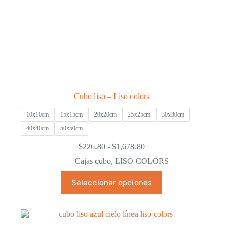
Cubo liso – Liso colors
10x10cm
15x15cm
20x20cm
25x25cm
30x30cm
40x40cm
50x50cm
Rango
$
226.80
-
$
1,678.80
de
Cajas cubo
,
LISO COLORS
precios:
desde
Este
Seleccionar opciones
$226.80
producto
hasta
tiene
$1,678.80
múltiples
variantes.
Las