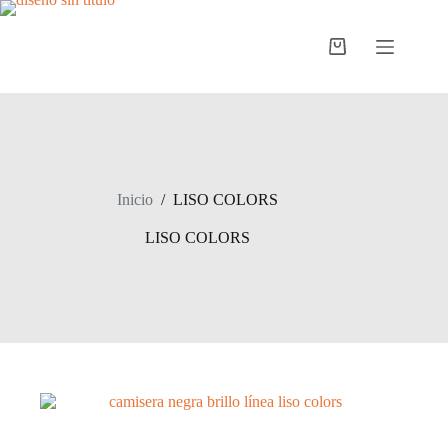
Saltar
al
contenido
Carro
de
compra
Inicio
/
LISO COLORS
LISO COLORS