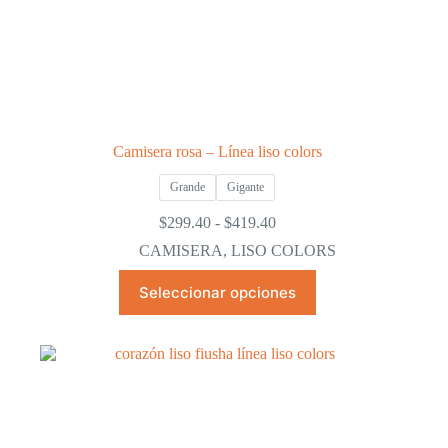
Camisera rosa – Línea liso colors
Grande
Gigante
Rango
$
299.40
-
$
419.40
de
CAMISERA
,
LISO COLORS
precios:
desde
Este
Seleccionar opciones
$299.40
producto
hasta
tiene
$419.40
múltiples
variantes.
Las
opciones
se
pueden
elegir