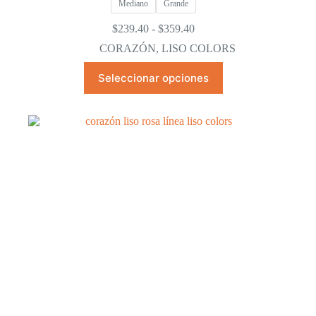
Mediano
Grande
Rango
$
239.40
-
$
359.40
de
CORAZÓN
,
LISO COLORS
precios:
desde
Este
Seleccionar opciones
$239.40
producto
hasta
tiene
$359.40
múltiples
variantes.
Las
opciones
se
pueden
elegir
en
la
página
de
producto