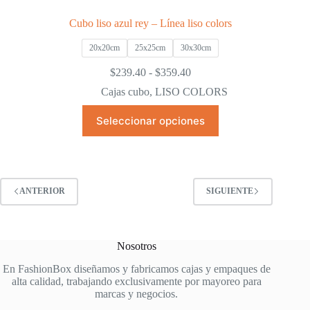
Cubo liso azul rey – Línea liso colors
20x20cm
25x25cm
30x30cm
Rango
$
239.40
-
$
359.40
de
Cajas cubo
,
LISO COLORS
precios:
desde
Este
Seleccionar opciones
$239.40
producto
hasta
tiene
$359.40
múltiples
variantes.
Las
opciones
ANTERIOR
SIGUIENTE
se
pueden
elegir
en
Nosotros
la
página
En FashionBox diseñamos y fabricamos cajas y empaques de
de
alta calidad, trabajando exclusivamente por mayoreo para
producto
marcas y negocios.