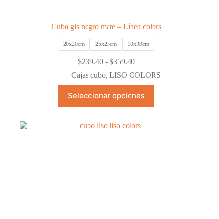
Cubo gis negro mate – Línea colors
20x20cm
25x25cm
30x30cm
Rango
$
239.40
-
$
359.40
de
Cajas cubo
,
LISO COLORS
precios:
desde
Este
Seleccionar opciones
$239.40
producto
hasta
tiene
$359.40
múltiples
variantes.
Las
opciones
se
pueden
elegir
en
la
página
de
producto