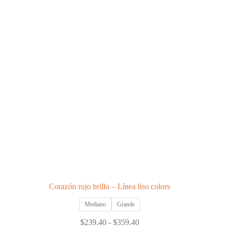
Las
opciones
se
pueden
elegir
en
la
página
de
producto
Corazón rojo brillo – Línea liso colors
Mediano
Grande
Rango
$
239.40
-
$
359.40