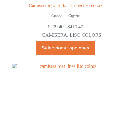
Camisera rojo brillo – Línea liso colors
Grande
Gigante
Rango
$
299.40
-
$
419.40
de
CAMISERA
,
LISO COLORS
precios:
desde
Este
Seleccionar opciones
$299.40
producto
hasta
tiene
$419.40
múltiples
variantes.
Las
opciones
se
pueden
elegir
en
la
página
de
producto