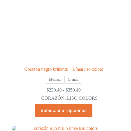
de
producto
Corazón negro brillante – Línea liso colors
Mediano
Grande
Rango
$
239.40
-
$
359.40
de
CORAZÓN
,
LISO COLORS
precios:
desde
Este
Seleccionar opciones
$239.40
producto
hasta
tiene
$359.40
múltiples
variantes.