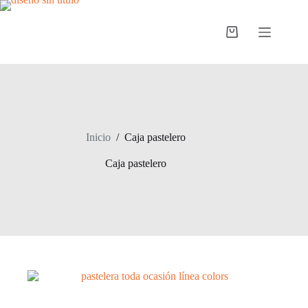
Saltar
al
contenido
Carro
de
compra
Inicio
/
Caja pastelero
Caja pastelero