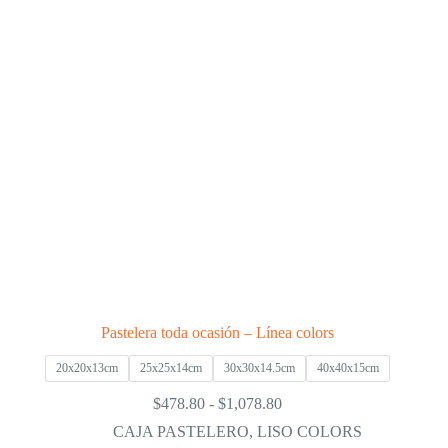
Pastelera toda ocasión – Línea colors
20x20x13cm
25x25x14cm
30x30x14.5cm
40x40x15cm
Rango
$
478.80
-
$
1,078.80
de
CAJA PASTELERO
,
LISO COLORS
precios: