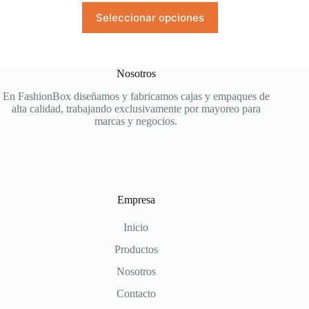
desde
Este
Seleccionar opciones
$478.80
producto
hasta
tiene
$1,078.80
múltiples
variantes.
Las
Nosotros
opciones
se
En FashionBox diseñamos y fabricamos cajas y empaques de
pueden
alta calidad, trabajando exclusivamente por mayoreo para
elegir
marcas y negocios.
en
la
página
de
producto
Empresa
Inicio
Productos
Nosotros
Contacto