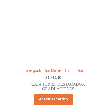
en
la
página
de
producto
Torre graduación birrete – Graduación
$
1,319.40
CAJA TORRE
,
DESTACADOS
,
GRADUACIONES
Añadir al carrito