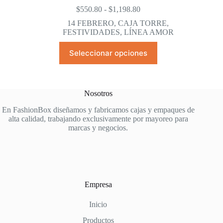
Rango
$
550.80
-
$
1,198.80
de
14 FEBRERO
,
CAJA TORRE
,
precios:
FESTIVIDADES
,
LÍNEA AMOR
desde
$550.80
Este
Seleccionar opciones
hasta
producto
$1,198.80
tiene
múltiples
variantes.
Las
Nosotros
opciones
se
En FashionBox diseñamos y fabricamos cajas y empaques de
pueden
alta calidad, trabajando exclusivamente por mayoreo para
elegir
marcas y negocios.
en
la
página
de
producto
Empresa
Inicio
Productos