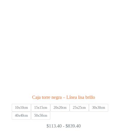
Caja torre negra – Línea lisa brillo
10x10cm
15x15cm
20x20cm
25x25cm
30x30cm
40x40cm
50x50cm
Rango
$
113.40
-
$
839.40
de