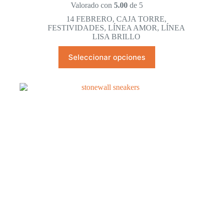
Valorado con
5.00
de 5
precios:
desde
14 FEBRERO
,
CAJA TORRE
,
$113.40
FESTIVIDADES
,
LÍNEA AMOR
,
LÍNEA
hasta
LISA BRILLO
$839.40
Este
Seleccionar opciones
producto
tiene
múltiples
variantes.
Las
opciones
se
pueden
elegir
en
la
página
de
producto