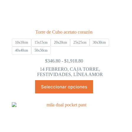
Torre de Cubo acetato corazón
10x10cm
15x15cm
20x20cm
25x25cm
30x30cm
40x40cm
50x50cm
Rango
$
346.80
-
$
1,918.80
de
14 FEBRERO
,
CAJA TORRE
,
precios:
FESTIVIDADES
,
LÍNEA AMOR
desde
$346.80
Este
Seleccionar opciones
hasta
producto
$1,918.80
tiene
múltiples
variantes.
Las
opciones
se
pueden
elegir