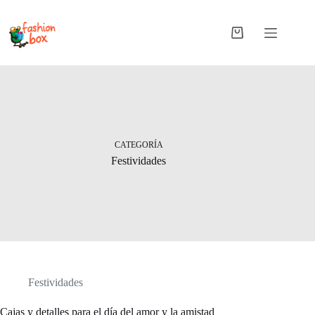
Saltar
al
contenido
Carro
de
compra
CATEGORÍA
Festividades
Festividades
Cajas y detalles para el día del amor y la amistad