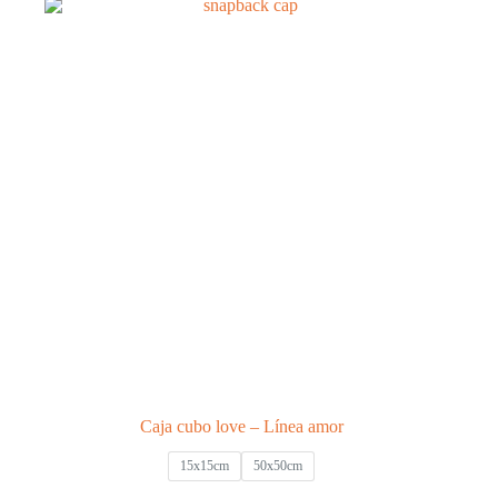
variantes.
Las
opciones
se
pueden
elegir
en
la
página
de
producto
Caja cubo love – Línea amor
15x15cm
50x50cm