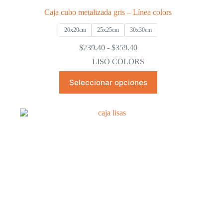
Caja cubo metalizada gris – Línea colors
20x20cm
25x25cm
30x30cm
Rango
$
239.40
-
$
359.40
de
LISO COLORS
precios:
desde
Este
Seleccionar opciones
$239.40
producto
hasta
tiene
$359.40
múltiples
variantes.
Las
opciones
se
pueden
elegir
en
la
página
de
producto