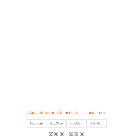
Las
opciones
se
pueden
elegir
en
la
página
de
producto
Caja cubo corazón acetato – Linea amor
15x15cm
20x20cm
25x25cm
30x30cm
Rango
$
598.80
-
$
958.80