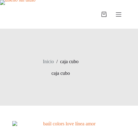
Saltar
al
contenido
Carro
de
compra
Inicio
/
caja cubo
caja cubo