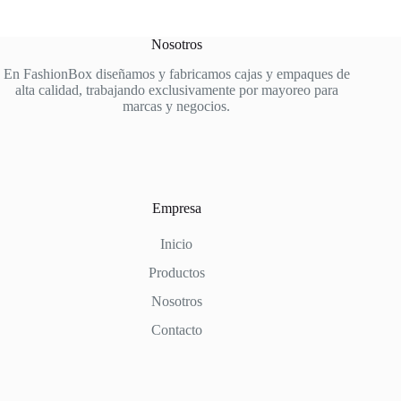
elegir
en
Nosotros
la
página
En FashionBox diseñamos y fabricamos cajas y empaques de
de
alta calidad, trabajando exclusivamente por mayoreo para
producto
marcas y negocios.
Empresa
Inicio
Productos
Nosotros
Contacto