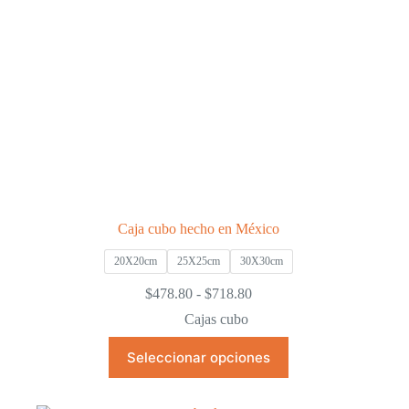
página
de
producto
Caja cubo hecho en México
20X20cm
25X25cm
30X30cm
Rango
$
478.80
-
$
718.80
de
Cajas cubo
precios:
desde
Este
Seleccionar opciones
$478.80
producto
hasta
tiene
$718.80
múltiples