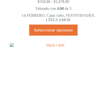
Rango
$
358.80
-
$
1,678.80
de
Valorado con
4.00
de 5
precios:
desde
14 FEBRERO
,
Cajas cubo
,
FESTIVIDADES
,
$358.80
LÍNEA AMOR
hasta
Este
$1,678.80
Seleccionar opciones
producto
tiene
múltiples
variantes.
Las
opciones
se
pueden
elegir
en
la
página
de
producto