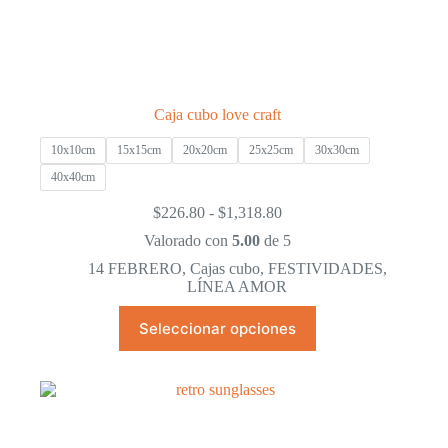
Caja cubo love craft
10x10cm
15x15cm
20x20cm
25x25cm
30x30cm
40x40cm
Rango
$
226.80
-
$
1,318.80
de
Valorado con
5.00
de 5
precios:
desde
14 FEBRERO
,
Cajas cubo
,
FESTIVIDADES
,
$226.80
LÍNEA AMOR
hasta
Este
$1,318.80
Seleccionar opciones
producto
tiene
múltiples
variantes.
Las
opciones
se