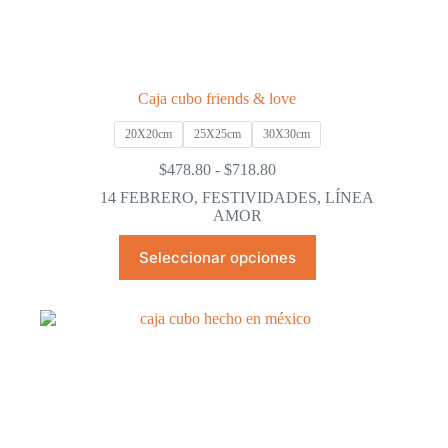
Caja cubo friends & love
20X20cm
25X25cm
30X30cm
Rango
$
478.80
-
$
718.80
de
14 FEBRERO
,
FESTIVIDADES
,
LÍNEA
precios:
AMOR
desde
$478.80
Este
Seleccionar opciones
hasta
producto
$718.80
tiene
múltiples
variantes.
Las
opciones
se
pueden
elegir
en
la