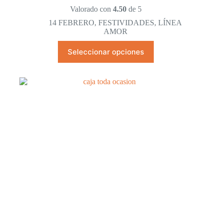
de
Valorado con
4.50
de 5
precios:
desde
14 FEBRERO
,
FESTIVIDADES
,
LÍNEA
$598.80
AMOR
hasta
Este
$958.80
Seleccionar opciones
producto
tiene
múltiples
variantes.
Las
opciones
se
pueden
elegir
en
la
página
de
producto