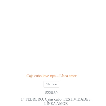
pueden
elegir
en
la
página
de
producto
Caja cubo love tqm – Línea amor
10x10cm
$
226.80
14 FEBRERO
,
Cajas cubo
,
FESTIVIDADES
,
LÍNEA AMOR