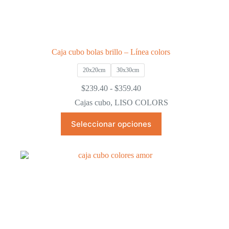
Caja cubo bolas brillo – Línea colors
20x20cm
30x30cm
Rango
$
239.40
-
$
359.40
de
Cajas cubo
,
LISO COLORS
precios:
desde
Este
Seleccionar opciones
$239.40
producto
hasta
tiene
$359.40
múltiples
variantes.
Las
opciones
se
pueden
elegir
en
la
página