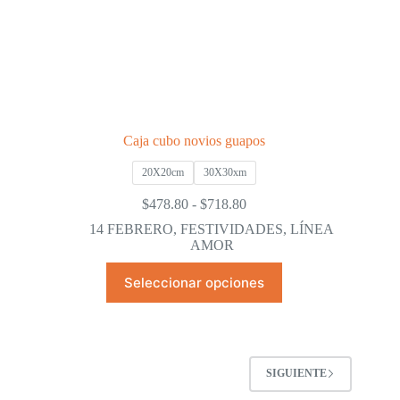
Caja cubo novios guapos
20X20cm
30X30xm
Rango
$
478.80
-
$
718.80
de
14 FEBRERO
,
FESTIVIDADES
,
LÍNEA
precios:
AMOR
desde
$478.80
Este
Seleccionar opciones
hasta
producto
$718.80
tiene
múltiples
variantes.
Las
opciones
SIGUIENTE
se
pueden