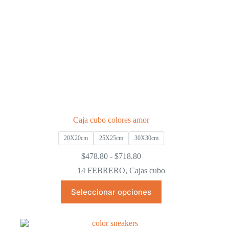
de
producto
Caja cubo colores amor
20X20cm
25X25cm
30X30cm
Rango
$
478.80
-
$
718.80
de
14 FEBRERO
,
Cajas cubo
precios:
desde
Este
Seleccionar opciones
$478.80
producto
hasta
tiene
$718.80
múltiples
variantes.