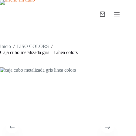
Saltar
al
contenido
Carro
de
compra
Inicio
/
LISO COLORS
/
Caja cubo metalizada gris – Línea colors