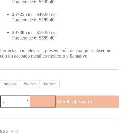
Paquete de 6:
$239.40
25×25 cm
– $49.90 c/u
Paquete de 6:
$299.40
30×30 cm
– $59.90 c/u
Paquete de 6:
$359.40
Perfectas para elevar la presentación de cualquier obsequio
con un acabado metálico moderno y llamativo.
20x20cm
25x25cm
30x30cm
Caja
Añadir al carrito
cubo
metalizada
gris
-
Línea
colors
SKU:
N/D
cantidad