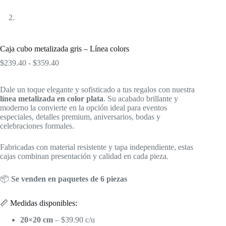
Caja cubo metalizada gris – Línea colors
Rango
$
239.40
-
$
359.40
de
precios:
Dale un toque elegante y sofisticado a tus regalos con nuestra
desde
línea metalizada en color plata
$239.40
. Su acabado brillante y
moderno la convierte en la opción ideal para eventos
hasta
especiales, detalles premium, aniversarios, bodas y
$359.40
celebraciones formales.
Fabricadas con material resistente y tapa independiente, estas
cajas combinan presentación y calidad en cada pieza.
📦
Se venden en paquetes de 6 piezas
📏 Medidas disponibles:
20×20 cm
– $39.90 c/u