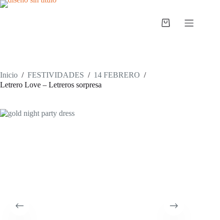
Saltar
al
contenido
Carro
de
compra
Inicio
/
FESTIVIDADES
/
14 FEBRERO
/
Letrero Love – Letreros sorpresa