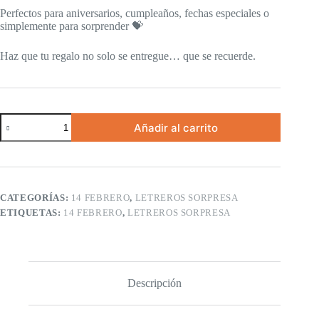
Perfectos para aniversarios, cumpleaños, fechas especiales o
simplemente para sorprender 💝
Haz que tu regalo no solo se entregue… que se recuerde.
Letrero
Añadir al carrito
Love
-
Letreros
sorpresa
cantidad
CATEGORÍAS:
14 FEBRERO
,
LETREROS SORPRESA
ETIQUETAS:
14 FEBRERO
,
LETREROS SORPRESA
Descripción